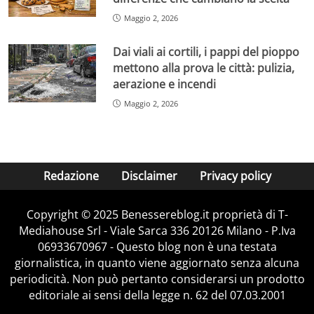
Maggio 2, 2026
Dai viali ai cortili, i pappi del pioppo
mettono alla prova le città: pulizia,
aerazione e incendi
Maggio 2, 2026
Redazione
Disclaimer
Privacy policy
Copyright © 2025 Benessereblog.it proprietà di T-
Mediahouse Srl - Viale Sarca 336 20126 Milano - P.Iva
06933670967 - Questo blog non è una testata
giornalistica, in quanto viene aggiornato senza alcuna
periodicità. Non può pertanto considerarsi un prodotto
editoriale ai sensi della legge n. 62 del 07.03.2001