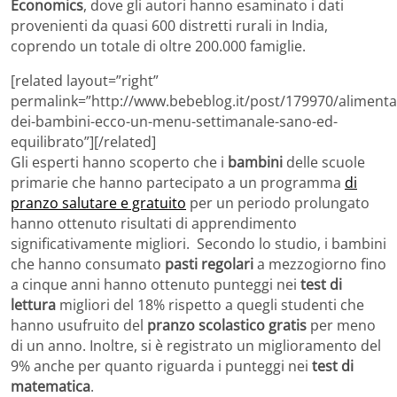
Economics
, dove gli autori hanno esaminato i dati
provenienti da quasi 600 distretti rurali in India,
coprendo un totale di oltre 200.000 famiglie.
[related layout=”right”
permalink=”http://www.bebeblog.it/post/179970/alimenta
dei-bambini-ecco-un-menu-settimanale-sano-ed-
equilibrato”][/related]
Gli esperti hanno scoperto che i
bambini
delle scuole
primarie che hanno partecipato a un programma
di
pranzo salutare e gratuito
per un periodo prolungato
hanno ottenuto risultati di apprendimento
significativamente migliori. Secondo lo studio, i bambini
che hanno consumato
pasti regolari
a mezzogiorno fino
a cinque anni hanno ottenuto punteggi nei
test di
lettura
migliori del 18% rispetto a quegli studenti che
hanno usufruito del
pranzo scolastico gratis
per meno
di un anno. Inoltre, si è registrato un miglioramento del
9% anche per quanto riguarda i punteggi nei
test di
matematica
.