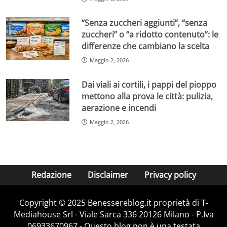
“Senza zuccheri aggiunti”, “senza
zuccheri” o “a ridotto contenuto”: le
differenze che cambiano la scelta
Maggio 2, 2026
Dai viali ai cortili, i pappi del pioppo
mettono alla prova le città: pulizia,
aerazione e incendi
Maggio 2, 2026
Redazione
Disclaimer
Privacy policy
Copyright © 2025 Benessereblog.it proprietà di T-
Mediahouse Srl - Viale Sarca 336 20126 Milano - P.Iva
06933670967 - Questo blog non è una testata