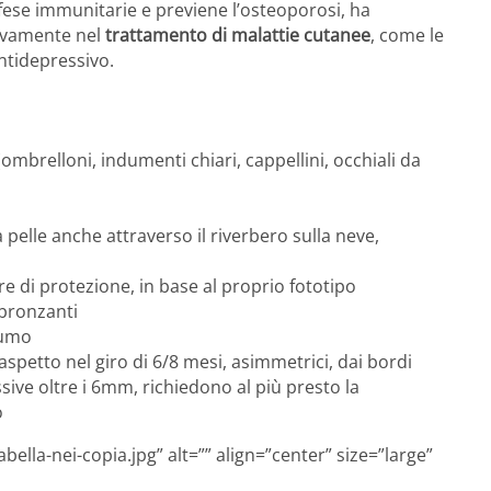
fese immunitarie e previene l’osteoporosi, ha
tivamente nel
trattamento di malattie cutanee
, come le
antidepressivo.
ombrelloni, indumenti chiari, cappellini, occhiali da
la pelle anche attraverso il riverbero sulla neve,
e di protezione, in base al proprio fototipo
abbronzanti
 fumo
aspetto nel giro di 6/8 mesi, asimmetrici, dai bordi
ssive oltre i 6mm, richiedono al più presto la
o
ella-nei-copia.jpg” alt=”” align=”center” size=”large”