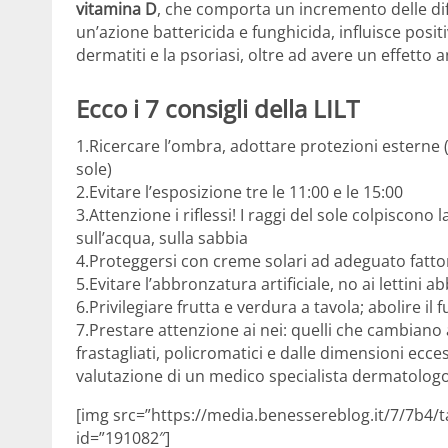
vitamina D
, che comporta un incremento delle di
un’azione battericida e funghicida, influisce posi
dermatiti e la psoriasi, oltre ad avere un effetto 
Ecco i 7 consigli della LILT
1.Ricercare l’ombra, adottare protezioni esterne (
sole)
2.Evitare l’esposizione tre le 11:00 e le 15:00
3.Attenzione i riflessi! I raggi del sole colpiscono 
sull’acqua, sulla sabbia
4.Proteggersi con creme solari ad adeguato fattor
5.Evitare l’abbronzatura artificiale, no ai lettini 
6.Privilegiare frutta e verdura a tavola; abolire il
7.Prestare attenzione ai nei: quelli che cambiano 
frastagliati, policromatici e dalle dimensioni ecce
valutazione di un medico specialista dermatolog
[img src=”https://media.benessereblog.it/7/7b4/tab
id=”191082″]