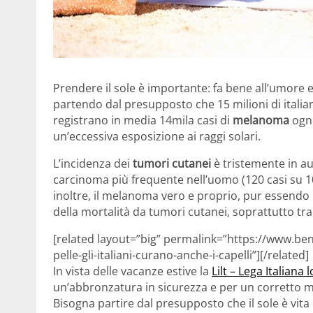
Prendere il sole è importante: fa bene all’umore 
partendo dal presupposto che 15 milioni di italian
registrano in media 14mila casi di
melanoma
ogni
un’eccessiva esposizione ai raggi solari.
L’incidenza dei
tumori cutanei
è tristemente in au
carcinoma più frequente nell’uomo (120 casi su 10
inoltre, il melanoma vero e proprio, pur essendo 
della mortalità da tumori cutanei, soprattutto tra 
[related layout=”big” permalink=”https://www.ben
pelle-gli-italiani-curano-anche-i-capelli”][/related]
In vista delle vacanze estive la
Lilt – Lega Italiana 
un’abbronzatura in sicurezza e per un corretto m
Bisogna partire dal presupposto che il sole è vita