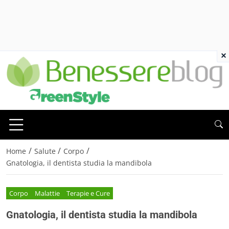
×
/
/
/
Home
Salute
Corpo
Gnatologia, il dentista studia la mandibola
Corpo
Malattie
Terapie e Cure
Gnatologia, il dentista studia la mandibola