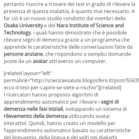
pertanto riuscire a trovare dei test in grado di rilevare la
presenza di questa malattia, è quanto mai necessario. A
far ciò è un nuovo studio condotto dai membri della
Osaka University
e del
Nara Institute of Science and
Technology
, i quali hanno dimostrato che è possibile
rilevare segni di demenza grazie a un programma che
apprende le caratteristiche delle conversazioni fatte da
persone anziane
, che rispondono a semplici domande
poste da un
avatar
attraverso un computer.
[related layout=”left”
permalink=”http://scienzaesalute.blogosfere.it/post/556
ecco-il-test-per-capire-se-siete-a-rischio”][/related]
I ricercatori hanno proposto algoritmi di
apprendimento automatico per rilevare i
segni di
demenza nelle fasi iniziali
, sviluppando un sistema di
rilevamento della demenza
utilizzando avatar
interattivi. Quindi, hanno creato un modello per
l’apprendimento automatico basato su caratteristiche
del linguaggio, della lingua e dei volti nei dialoghi