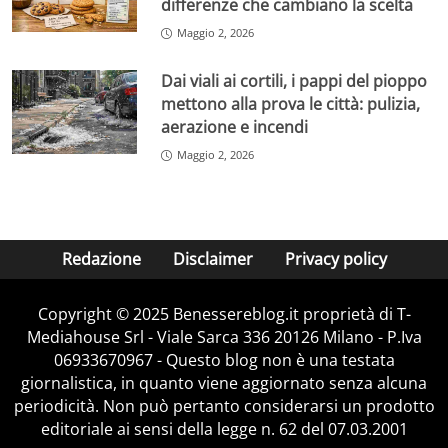
differenze che cambiano la scelta
Maggio 2, 2026
Dai viali ai cortili, i pappi del pioppo
mettono alla prova le città: pulizia,
aerazione e incendi
Maggio 2, 2026
Redazione
Disclaimer
Privacy policy
Copyright © 2025 Benessereblog.it proprietà di T-
Mediahouse Srl - Viale Sarca 336 20126 Milano - P.Iva
06933670967 - Questo blog non è una testata
giornalistica, in quanto viene aggiornato senza alcuna
periodicità. Non può pertanto considerarsi un prodotto
editoriale ai sensi della legge n. 62 del 07.03.2001