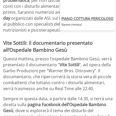
problematica
, per non lasciare soli coloro che fanno i
conti con i disturbi alimentari, pazienti e familiari in
primis. Saranno numerosi anche gli incontri, gli
open
day
organizzati dalle ASL sul territorio, i colloqui aperti
PIANO COTTURA PERICOLOSO
al pubblico con specialisti del settore, psicologi,
Vanno rimossi
nutrizionisti e psicoterapeuti.
Vite Sottili: il documentario presentato
all’Ospedale Bambino Gesù
Questa mattina, presso l’ospedale Bambino Gesù, verrà
presentato il documentario “
Vite Sottili
”, ad opera della
Garbo Produzioni per “Warner Bros. Discovery”. Il
documentario, che ripercorrerà la storia vera di piccole
combattenti che lottano contro i disturbi alimentari,
verrà trasmesso anche su Real Time alle 22.40.
Sempre in questa data, a partire dalle 14.30, si terrà una
diretta sulla
pagina Facebook dell’Ospedale Bambino
Gesù
, dove si esplorerà il tema dei disturbi del