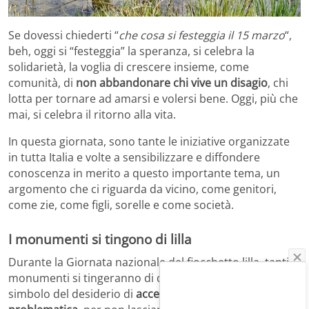
Se dovessi chiederti “
che cosa si festeggia il 15 marzo
“,
beh, oggi si “festeggia” la speranza, si celebra la
solidarietà, la voglia di crescere insieme, come
comunità, di
non abbandonare chi vive un disagio
, chi
lotta per tornare ad amarsi e volersi bene. Oggi, più che
mai, si celebra il ritorno alla vita.
In questa giornata, sono tante le iniziative organizzate
in tutta Italia e volte a sensibilizzare e diffondere
conoscenza in merito a questo importante tema, un
argomento che ci riguarda da vicino, come genitori,
come zie, come figli, sorelle e come società.
I monumenti si tingono di lilla
Durante la Giornata nazionale del fiocchetto lilla, tanti
monumenti si tingeranno di questo delicato colore, in
simbolo del desiderio di
accendere i riflettori su questa