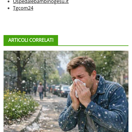
Ospedalebambinogesu.it
Tgcom24
ARTICOLI CORRELATI