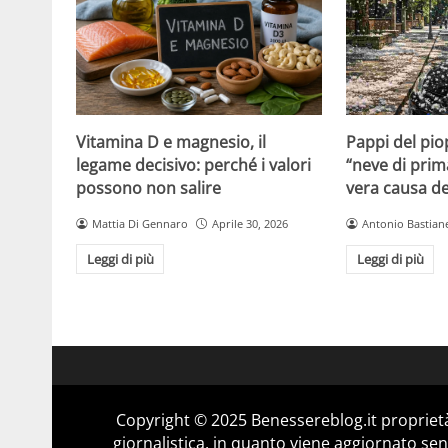
Vitamina D e magnesio, il
Pappi del pio
legame decisivo: perché i valori
“neve di prim
possono non salire
vera causa del
Mattia Di Gennaro
Aprile 30, 2026
Antonio Bastiane
Leggi di più
Leggi di più
Copyright © 2025 Benessereblog.it proprietà
giornalistica, in quanto viene aggiornato sen