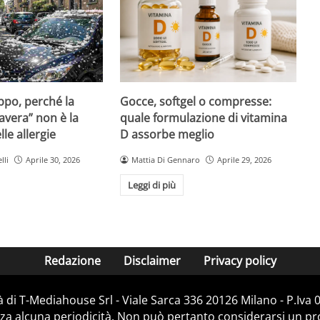
Gocce, softgel o compresse:
ppo, perché la
quale formulazione di vitamina
avera” non è la
D assorbe meglio
le allergie
Mattia Di Gennaro
Aprile 29, 2026
lli
Aprile 30, 2026
Leggi di più
Redazione
Disclaimer
Privacy policy
 di T-Mediahouse Srl - Viale Sarca 336 20126 Milano - P.Iva
za alcuna periodicità. Non può pertanto considerarsi un prod