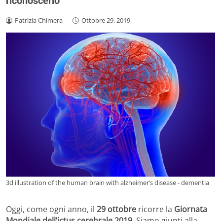
riconoscerlo
Patrizia Chimera
-
Ottobre 29, 2019
3d illustration of the human brain with alzheimer’s disease - dementia
Oggi, come ogni anno, il
29 ottobre
ricorre la
Giornata
Mondiale dell’ictus cerebrale 2019
. Siamo giunti alla