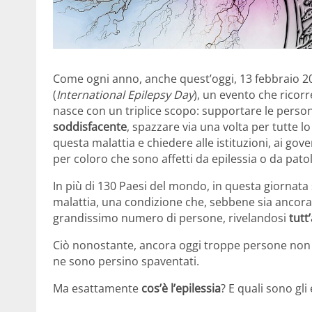
Come ogni anno, anche quest’oggi, 13 febbraio 20
(
International Epilepsy Day
), un evento che ricor
nasce con un triplice scopo: supportare le person
soddisfacente
, spazzare via una volta per tutte l
questa malattia e chiedere alle istituzioni, ai go
per coloro che sono affetti da epilessia o da pa
In più di 130 Paesi del mondo, in questa giornata
malattia, una condizione che, sebbene sia ancora
grandissimo numero di persone, rivelandosi
tutt
Ciò nonostante, ancora oggi troppe persone no
ne sono persino spaventati.
Ma esattamente
cos’è l’epilessia
? E quali sono gl