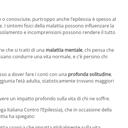
o conosciute, purtroppo anche l’epilessia è spesso al
e. I sintomi fisici della malattia possono influenzare la
 isolamento e incomprensioni possono rendere il tutto
che che si tratti di una
malattia mentale
, chi pensa che
sano condurre una vita normale, e c’è persino chi
so a dover fare i conti con una
profonda solitudine
,
aggiunta l’età adulta, statisticamente trovano maggiori
ere un impatto profondo sulla vita di chi ne soffre.
a Italiana Contro l’Epilessia), che in occasione della
ttia ha spiegato:
lattia cronica che impatta globalmente sulla vita