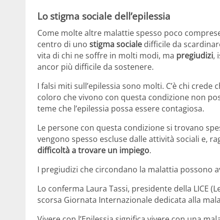
Lo stigma sociale dell’epilessia
Come molte altre malattie spesso poco comprese 
centro di uno
stigma sociale
difficile da scardinar
vita di chi ne soffre in molti modi, ma
pregiudizi
,
ancor più difficile da sostenere.
I falsi miti sull’epilessia sono molti. C’è chi crede 
coloro che vivono con questa condizione non pos
teme che l’epilessia possa essere contagiosa.
Le persone con questa condizione si trovano spes
vengono spesso escluse dalle attività sociali e, r
difficoltà a trovare un impiego
.
I pregiudizi che circondano la malattia possono av
Lo conferma Laura Tassi, presidente della LICE (Leg
scorsa Giornata Internazionale dedicata alla mala
Vivere con l’Epilessia significa vivere con una ma