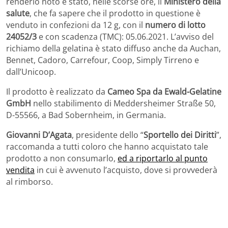
renderlo noto è stato, nelle scorse ore, il
Ministero della
salute
, che fa sapere che il prodotto in questione è
venduto in confezioni da 12 g, con il
numero di lotto
24052/3
e con scadenza (TMC): 05.06.2021. L’avviso del
richiamo della gelatina è stato diffuso anche da Auchan,
Bennet, Cadoro, Carrefour, Coop, Simply Tirreno e
dall’Unicoop.
Il prodotto è realizzato da
Cameo Spa da Ewald-Gelatine
GmbH
nello stabilimento di Meddersheimer Straße 50,
D-55566, a Bad Sobernheim, in Germania.
Giovanni D’Agata
, presidente dello “
Sportello dei Diritti
”,
raccomanda a tutti coloro che hanno acquistato tale
prodotto a non consumarlo,
ed a riportarlo al punto
vendita
in cui è avvenuto l’acquisto, dove si provvederà
al rimborso.