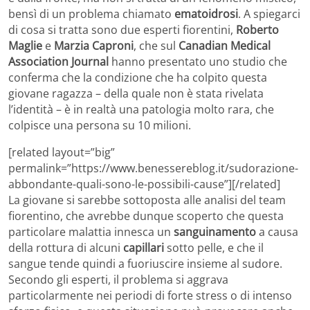
bensì di un problema chiamato
ematoidrosi
. A spiegarci
di cosa si tratta sono due esperti fiorentini,
Roberto
Maglie
e
Marzia Caproni
, che sul
Canadian Medical
Association Journal
hanno presentato uno studio che
conferma che la condizione che ha colpito questa
giovane ragazza – della quale non è stata rivelata
l’identità – è in realtà una patologia molto rara, che
colpisce una persona su 10 milioni.
[related layout=”big”
permalink=”https://www.benessereblog.it/sudorazione-
abbondante-quali-sono-le-possibili-cause”][/related]
La giovane si sarebbe sottoposta alle analisi del team
fiorentino, che avrebbe dunque scoperto che questa
particolare malattia innesca un
sanguinamento
a causa
della rottura di alcuni
capillari
sotto pelle, e che il
sangue tende quindi a fuoriuscire insieme al sudore.
Secondo gli esperti, il problema si aggrava
particolarmente nei periodi di forte stress o di intenso