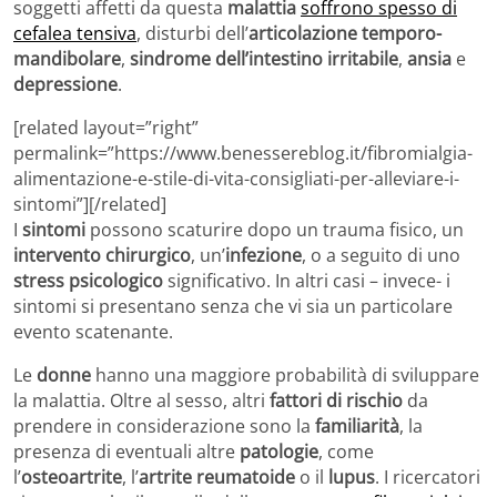
soggetti affetti da questa
malattia
soffrono spesso di
cefalea tensiva
, disturbi dell’
articolazione temporo-
mandibolare
,
sindrome dell’intestino irritabile
,
ansia
e
depressione
.
[related layout=”right”
permalink=”https://www.benessereblog.it/fibromialgia-
alimentazione-e-stile-di-vita-consigliati-per-alleviare-i-
sintomi”][/related]
I
sintomi
possono scaturire dopo un trauma fisico, un
intervento chirurgico
, un’
infezione
, o a seguito di uno
stress psicologico
significativo. In altri casi – invece- i
sintomi si presentano senza che vi sia un particolare
evento scatenante.
Le
donne
hanno una maggiore probabilità di sviluppare
la malattia. Oltre al sesso, altri
fattori di rischio
da
prendere in considerazione sono la
familiarità
, la
presenza di eventuali altre
patologie
, come
l’
osteoartrite
, l’
artrite reumatoide
o il
lupus
. I ricercatori