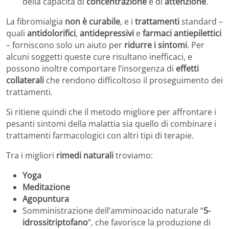
della capacità di
concentrazione
e di
attenzione
.
La fibromialgia
non è curabile
, e i
trattamenti
standard –
quali
antidolorifici
,
antidepressivi
e
farmaci antiepilettici
– forniscono solo un aiuto per
ridurre i sintomi
. Per
alcuni soggetti queste cure risultano inefficaci, e
possono inoltre comportare l’insorgenza di
effetti
collaterali
che rendono difficoltoso il proseguimento dei
trattamenti.
Si ritiene quindi che il metodo migliore per affrontare i
pesanti sintomi della malattia sia quello di combinare i
trattamenti farmacologici con altri tipi di terapie.
Tra i migliori
rimedi naturali
troviamo:
Yoga
Meditazione
Agopuntura
Somministrazione dell’amminoacido naturale “
5-
idrossitriptofano
”, che favorisce la produzione di