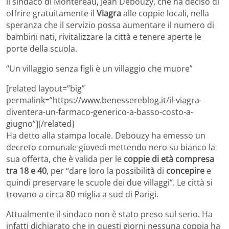
il sindaco di Montereau, Jean Debouzy, che ha deciso di
offrire gratuitamente il
Viagra
alle coppie locali, nella
speranza che il servizio possa aumentare il numero di
bambini nati, rivitalizzare la città e tenere aperte le
porte della scuola.
“Un villaggio senza figli è un villaggio che muore”
[related layout=”big”
permalink=”https://www.benessereblog.it/il-viagra-
diventera-un-farmaco-generico-a-basso-costo-a-
giugno”][/related]
Ha detto alla stampa locale. Debouzy ha emesso un
decreto comunale giovedì mettendo nero su bianco la
sua offerta, che è valida per le
coppie di età compresa
tra 18 e 40
, per “dare loro la possibilità di
concepire
e
quindi preservare le scuole dei due villaggi”. Le città si
trovano a circa 80 miglia a sud di Parigi.
Attualmente il sindaco non è stato preso sul serio. Ha
infatti dichiarato che in questi giorni nessuna coppia ha