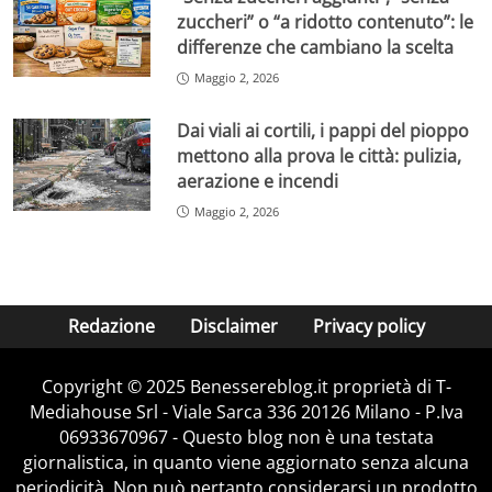
zuccheri” o “a ridotto contenuto”: le
differenze che cambiano la scelta
Maggio 2, 2026
Dai viali ai cortili, i pappi del pioppo
mettono alla prova le città: pulizia,
aerazione e incendi
Maggio 2, 2026
Redazione
Disclaimer
Privacy policy
Copyright © 2025 Benessereblog.it proprietà di T-
Mediahouse Srl - Viale Sarca 336 20126 Milano - P.Iva
06933670967 - Questo blog non è una testata
giornalistica, in quanto viene aggiornato senza alcuna
periodicità. Non può pertanto considerarsi un prodotto