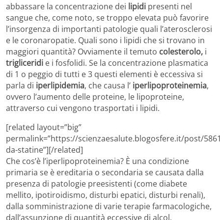
abbassare la concentrazione dei
lipidi
presenti nel
sangue che, come noto, se troppo elevata può favorire
l’insorgenza di importanti patologie quali l’aterosclerosi
e le coronaropatie. Quali sono i lipidi che si trovano in
maggiori quantità? Ovviamente il temuto
colesterolo,
i
trigliceridi
e i fosfolidi. Se la concentrazione plasmatica
di 1 o peggio di tutti e 3 questi elementi è eccessiva si
parla di
iperlipidemia
, che causa l’
iperlipoproteinemia
,
ovvero l’aumento delle proteine, le lipoproteine,
attraverso cui vengono trasportati i lipidi.
[related layout=”big”
permalink=”https://scienzaesalute.blogosfere.it/post/586
da-statine”][/related]
Che cos’è l’iperlipoproteinemia? È una condizione
primaria se è ereditaria o secondaria se causata dalla
presenza di patologie preesistenti (come diabete
mellito, ipotiroidismo, disturbi epatici, disturbi renali),
dalla somministrazione di varie terapie farmacologiche,
dall’assunzione di quantità eccessive di alcol.