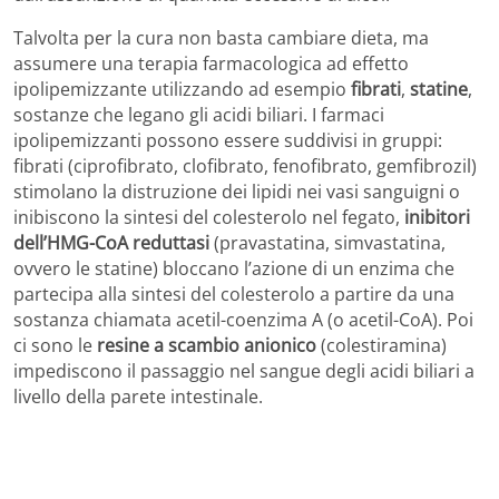
Talvolta per la cura non basta cambiare dieta, ma
assumere una terapia farmacologica ad effetto
ipolipemizzante utilizzando ad esempio
fibrati
,
statine
,
sostanze che legano gli acidi biliari. I farmaci
ipolipemizzanti possono essere suddivisi in gruppi:
fibrati (ciprofibrato, clofibrato, fenofibrato, gemfibrozil)
stimolano la distruzione dei lipidi nei vasi sanguigni o
inibiscono la sintesi del colesterolo nel fegato,
inibitori
dell’HMG-CoA reduttasi
(pravastatina, simvastatina,
ovvero le statine) bloccano l’azione di un enzima che
partecipa alla sintesi del colesterolo a partire da una
sostanza chiamata acetil-coenzima A (o acetil-CoA). Poi
ci sono le
resine a scambio anionico
(colestiramina)
impediscono il passaggio nel sangue degli acidi biliari a
livello della parete intestinale.