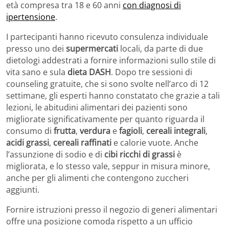
età compresa tra 18 e 60 anni
con diagnosi di
ipertensione
.
I partecipanti hanno ricevuto consulenza individuale
presso uno dei
supermercati
locali, da parte di due
dietologi addestrati a fornire informazioni sullo stile di
vita sano e sula
dieta DASH
. Dopo tre sessioni di
counseling gratuite, che si sono svolte nell’arco di 12
settimane, gli esperti hanno constatato che grazie a tali
lezioni, le abitudini alimentari dei pazienti sono
migliorate significativamente per quanto riguarda il
consumo di
frutta
,
verdura
e
fagioli
,
cereali integrali
,
acidi grassi
,
cereali raffinati
e calorie vuote. Anche
l’assunzione di sodio e di
cibi ricchi di grassi
è
migliorata, e lo stesso vale, seppur in misura minore,
anche per gli alimenti che contengono zuccheri
aggiunti.
Fornire istruzioni presso il negozio di generi alimentari
offre una posizione comoda rispetto a un ufficio