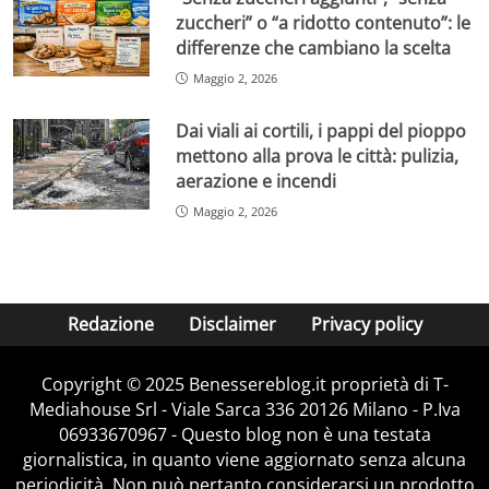
zuccheri” o “a ridotto contenuto”: le
differenze che cambiano la scelta
Maggio 2, 2026
Dai viali ai cortili, i pappi del pioppo
mettono alla prova le città: pulizia,
aerazione e incendi
Maggio 2, 2026
Redazione
Disclaimer
Privacy policy
Copyright © 2025 Benessereblog.it proprietà di T-
Mediahouse Srl - Viale Sarca 336 20126 Milano - P.Iva
06933670967 - Questo blog non è una testata
giornalistica, in quanto viene aggiornato senza alcuna
periodicità. Non può pertanto considerarsi un prodotto