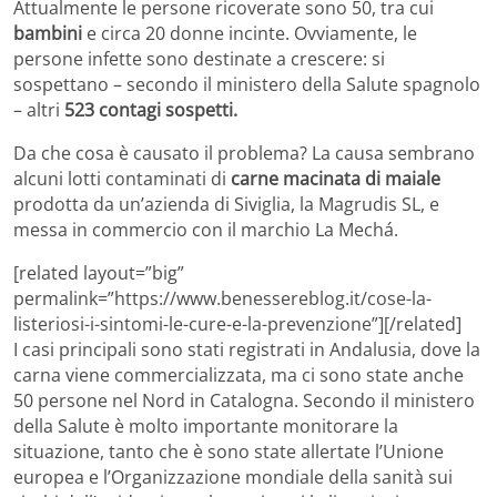
Attualmente le persone ricoverate sono 50, tra cui
bambini
e circa 20 donne incinte. Ovviamente, le
persone infette sono destinate a crescere: si
sospettano – secondo il ministero della Salute spagnolo
– altri
523 contagi sospetti.
Da che cosa è causato il problema? La causa sembrano
alcuni lotti contaminati di
carne macinata di maiale
prodotta da un’azienda di Siviglia, la Magrudis SL, e
messa in commercio con il marchio La Mechá.
[related layout=”big”
permalink=”https://www.benessereblog.it/cose-la-
listeriosi-i-sintomi-le-cure-e-la-prevenzione”][/related]
I casi principali sono stati registrati in Andalusia, dove la
carna viene commercializzata, ma ci sono state anche
50 persone nel Nord in Catalogna. Secondo il ministero
della Salute è molto importante monitorare la
situazione, tanto che è sono state allertate l’Unione
europea e l’Organizzazione mondiale della sanità sui