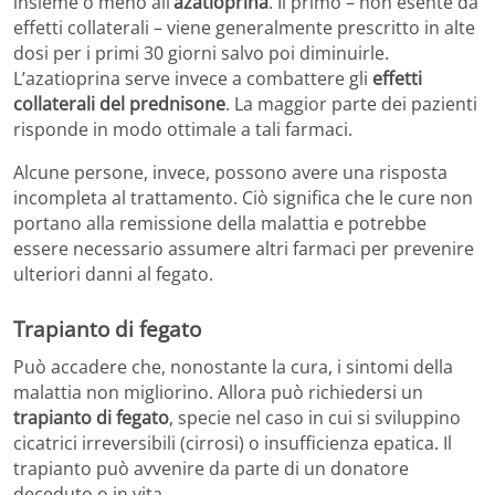
insieme o meno all’
azatioprina
. Il primo – non esente da
effetti collaterali – viene generalmente prescritto in alte
dosi per i primi 30 giorni salvo poi diminuirle.
L’azatioprina serve invece a combattere gli
effetti
collaterali del prednisone
. La maggior parte dei pazienti
risponde in modo ottimale a tali farmaci.
Alcune persone, invece, possono avere una risposta
incompleta al trattamento. Ciò significa che le cure non
portano alla remissione della malattia e potrebbe
essere necessario assumere altri farmaci per prevenire
ulteriori danni al fegato.
Trapianto di fegato
Può accadere che, nonostante la cura, i sintomi della
malattia non migliorino. Allora può richiedersi un
trapianto di fegato
, specie nel caso in cui si sviluppino
cicatrici irreversibili (cirrosi) o insufficienza epatica. Il
trapianto può avvenire da parte di un donatore
deceduto o in vita.