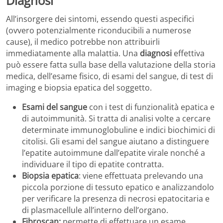
Diagnosi
All’insorgere dei sintomi, essendo questi aspecifici
(ovvero potenzialmente riconducibili a numerose
cause), il medico potrebbe non attribuirli
immediatamente alla malattia. Una
diagnosi
effettiva
può essere fatta sulla base della valutazione della storia
medica, dell’esame fisico, di esami del sangue, di test di
imaging e biopsia epatica del soggetto.
Esami del sangue
con i test di funzionalità epatica e
di autoimmunità. Si tratta di analisi volte a cercare
determinate immunoglobuline e indici biochimici di
citolisi. Gli esami del sangue aiutano a distinguere
l’epatite autoimmune dall’epatite virale nonché a
individuare il tipo di epatite contratta.
Biopsia epatica
: viene effettuata prelevando una
piccola porzione di tessuto epatico e analizzandolo
per verificare la presenza di necrosi epatocitaria e
di plasmacellule all’interno dell’organo.
Fibroscan:
permette di effettuare un esame