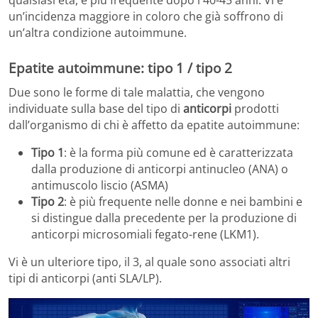
qualsiasi età, è più frequente dopo i 40-45 anni. Vi è
un’incidenza maggiore in coloro che già soffrono di
un’altra condizione autoimmune.
Epatite autoimmune: tipo 1 / tipo 2
Due sono le forme di tale malattia, che vengono
individuate sulla base del tipo di
anticorpi
prodotti
dall’organismo di chi è affetto da epatite autoimmune:
Tipo 1
: è la forma più comune ed è caratterizzata
dalla produzione di anticorpi antinucleo (ANA) o
antimuscolo liscio (ASMA)
Tipo 2
: è più frequente nelle donne e nei bambini e
si distingue dalla precedente per la produzione di
anticorpi microsomiali fegato-rene (LKM1).
Vi è un ulteriore tipo, il 3, al quale sono associati altri
tipi di anticorpi (anti SLA/LP).