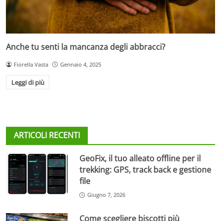
Anche tu senti la mancanza degli abbracci?
Fiorella Vasta
Gennaio 4, 2025
Leggi di più
ARTICOLI RECENTI
GeoFix, il tuo alleato offline per il
trekking: GPS, track back e gestione
file
Giugno 7, 2026
Come scegliere biscotti più