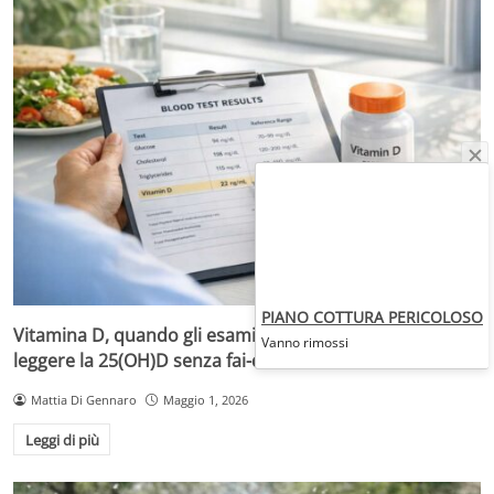
PIANO COTTURA PERICOLOSO
Vitamina D, quando gli esami servono davvero: come
Vanno rimossi
leggere la 25(OH)D senza fai-da-te
Mattia Di Gennaro
Maggio 1, 2026
Leggi di più