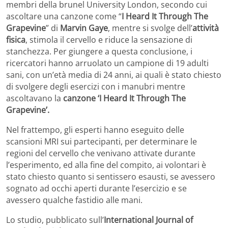
membri della brunel University London, secondo cui
ascoltare una canzone come “
I Heard It Through The
Grapevine
” di
Marvin Gaye
, mentre si svolge dell’
attività
fisica
, stimola il cervello e riduce la sensazione di
stanchezza. Per giungere a questa conclusione, i
ricercatori hanno arruolato un campione di 19 adulti
sani, con un’età media di 24 anni, ai quali è stato chiesto
di svolgere degli esercizi con i manubri mentre
ascoltavano la
canzone ‘I Heard It Through The
Grapevine’.
Nel frattempo, gli esperti hanno eseguito delle
scansioni MRI sui partecipanti, per determinare le
regioni del cervello che venivano attivate durante
l’esperimento, ed alla fine del compito, ai volontari è
stato chiesto quanto si sentissero esausti, se avessero
sognato ad occhi aperti durante l’esercizio e se
avessero qualche fastidio alle mani.
Lo studio, pubblicato sull’
International Journal of