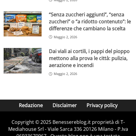
“Senza zuccheri aggiunti”, “senza
zuccheri” o “a ridotto contenuto”: le
differenze che cambiano la scelta
Maggio 2, 2026
Dai viali ai cortili, i pappi del pioppo
mettono alla prova le città: pulizia,
aerazione e incendi
Maggio 2, 2026
Redazione
Disclaimer
Privacy policy
Copyright © 2025 Benessereblog.it proprietà di T-
Mediahouse Srl - Viale Sarca 336 20126 Milano - P.Iva