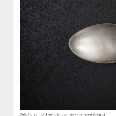
Deficit di sonno: il test del cucchiaio – (benessereblog.it)