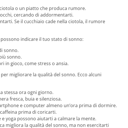
ciotola o un piatto che produca rumore.
i occhi, cercando di addormentarti.
rti. Se il cucchiaio cade nella ciotola, il rumore
ossono indicare il tuo stato di sonno:
di sonno.
 più sonno.
ori in gioco, come stress o ansia.
e per migliorare la qualità del sonno. Ecco alcuni
alla stessa ora ogni giorno.
mera fresca, buia e silenziosa.
martphone e computer almeno un’ora prima di dormire.
 caffeina prima di coricarti.
e e yoga possono aiutarti a calmare la mente.
isica migliora la qualità del sonno, ma non esercitarti