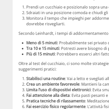
Prendi un cucchiaio e posizionalo sopra una 
Sdraiati in una posizione comoda e chiudi gl
Monitora il tempo che impieghi per addormenta
dovrebbe risvegliarti.
Secondo Leinhardt, i tempi di addormentamento p
Meno di 5 minuti
: Probabilmente sei privato 
Tra 10 e 15 minuti
: Potresti avere bisogno di
Più di 15 minuti
: Potrebbero esserci altri fatt
Oltre al test del cucchiaio, ci sono molte strategi
suggerimenti pratici:
Stabilisci una routine
: Vai a letto e svegliati 
Crea un ambiente favorevole
: Mantieni la ca
Limita l’uso di dispositivi elettronici
: Evita s
Fai attenzione alla dieta
: Evita pasti pesanti e
Pratica tecniche di rilassamento
: Meditazion
Fai esercizio fisico regolarmente
: L’attività f