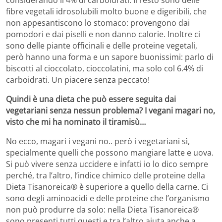
fibre vegetali idrosolubili molto buone e digeribili, che
non appesantiscono lo stomaco: provengono dai
pomodori e dai piselli e non danno calorie. Inoltre ci
sono delle piante officinali e delle proteine vegetali,
però hanno una forma e un sapore buonissimi: parlo di
biscotti al cioccolato, cioccolatini, ma solo col 6.4% di
carboidrati. Un piacere senza peccato!
Quindi è una dieta che può essere seguita dai
vegetariani senza nessun problema? I vegani magari no,
visto che mi ha nominato il tiramisù…
No ecco, magari i vegani no.. però i vegetariani sì,
specialmente quelli che possono mangiare latte e uova.
Si può vivere senza uccidere e infatti io lo dico sempre
perché, tra l’altro, l’indice chimico delle proteine della
Dieta Tisanoreica® è superiore a quello della carne. Ci
sono degli aminoacidi e delle proteine che l’organismo
non può produrre da solo: nella Dieta Tisanoreica®
sono presenti tutti questi e tra l’altro aiuta anche a