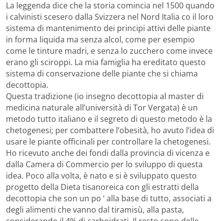
La leggenda dice che la storia comincia nel 1500 quando
i calvinisti scesero dalla Svizzera nel Nord Italia co il loro
sistema di mantenimento dei principi attivi delle piante
in forma liquida ma senza alcol, come per esempio
come le tinture madri, e senza lo zucchero come invece
erano gli sciroppi. La mia famiglia ha ereditato questo
sistema di conservazione delle piante che si chiama
decottopia.
Questa tradizione (io insegno decottopia al master di
medicina naturale all’università di Tor Vergata) è un
metodo tutto italiano e il segreto di questo metodo è la
chetogenesi; per combattere l’obesità, ho avuto l’idea di
usare le piante officinali per controllare la chetogenesi.
Ho ricevuto anche dei fondi dalla provincia di vicenza e
dalla Camera di Commercio per lo sviluppo di questa
idea. Poco alla volta, è nato e si è sviluppato questo
progetto della Dieta tisanoreica con gli estratti della
decottopia che son un po ‘ alla base di tutto, associati a
degli alimenti che vanno dal tiramisù, alla pasta,
considerando il 4% di carboidrati. Il resto sono delle