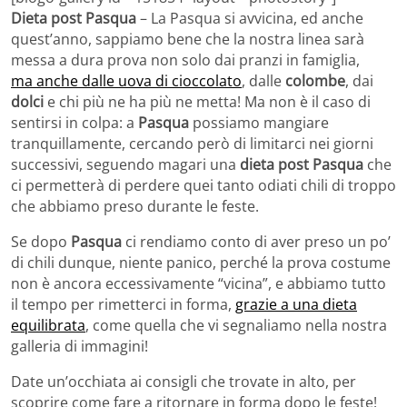
Dieta post Pasqua
– La Pasqua si avvicina, ed anche
quest’anno, sappiamo bene che la nostra linea sarà
messa a dura prova non solo dai pranzi in famiglia,
ma anche dalle uova di cioccolato
, dalle
colombe
, dai
dolci
e chi più ne ha più ne metta! Ma non è il caso di
sentirsi in colpa: a
Pasqua
possiamo mangiare
tranquillamente, cercando però di limitarci nei giorni
successivi, seguendo magari una
dieta post Pasqua
che
ci permetterà di perdere quei tanto odiati chili di troppo
che abbiamo preso durante le feste.
Se dopo
Pasqua
ci rendiamo conto di aver preso un po’
di chili dunque, niente panico, perché la prova costume
non è ancora eccessivamente “vicina”, e abbiamo tutto
il tempo per rimetterci in forma,
grazie a una dieta
equilibrata
, come quella che vi segnaliamo nella nostra
galleria di immagini!
Date un’occhiata ai consigli che trovate in alto, per
scoprire come fare a ritornare in forma dopo le feste!