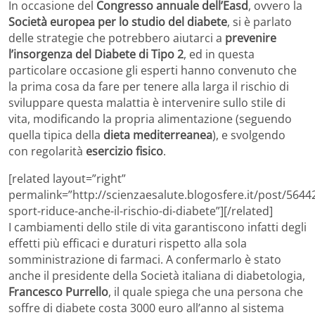
In occasione del
Congresso annuale dell’Easd
, ovvero la
Società europea per lo studio del diabete
, si è parlato
delle strategie che potrebbero aiutarci a
prevenire
l’insorgenza del Diabete di Tipo 2
, ed in questa
particolare occasione gli esperti hanno convenuto che
la prima cosa da fare per tenere alla larga il rischio di
sviluppare questa malattia è intervenire sullo stile di
vita, modificando la propria alimentazione (seguendo
quella tipica della
dieta mediterreanea
), e svolgendo
con regolarità
esercizio fisico
.
[related layout=”right”
permalink=”http://scienzaesalute.blogosfere.it/post/5644
sport-riduce-anche-il-rischio-di-diabete”][/related]
I cambiamenti dello stile di vita garantiscono infatti degli
effetti più efficaci e duraturi rispetto alla sola
somministrazione di farmaci. A confermarlo è stato
anche il presidente della Società italiana di diabetologia,
Francesco Purrello
, il quale spiega che una persona che
soffre di diabete costa 3000 euro all’anno al sistema