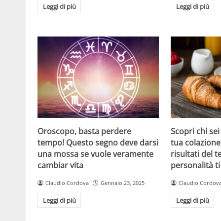
Leggi di più
Leggi di più
Oroscopo, basta perdere
Scopri chi sei
tempo! Questo segno deve darsi
tua colazione:
una mossa se vuole veramente
risultati del t
cambiar vita
personalità t
Claudio Cordova
Gennaio 23, 2025
Claudio Cordov
Leggi di più
Leggi di più