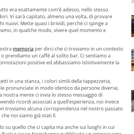
utto era esattamente com’è adesso, nello stesso
dori. Vi sarà capitato, almeno una volta, di provare
hi nuovi. Mette quasi i brividi, perché ci spinge a
vevamo, in qualche modo, vivere quel momento e
 nostra
memoria
per dirci che ci troviamo in un contesto
 o prendiamo un caffè al solito bar. Ci sentiamo a
connotazioni positive ed abbassiamo istintivamente la
tti in una stanza, i colori simili della tappezzeria,
role pronunciate in modo identico da persone diverse,
a nostra mente ci invia lo stesso messaggio di
avendo ricordi associati a quell’esperienza, noi invece
on troviamo alcuna corrispondenza nel nostro passato
e noi siamo già stati lì.
 su quello che ci capita ma anche sui luoghi in cui
 Ryals
e
Jason Nomi
hanno pubblicato un interessante