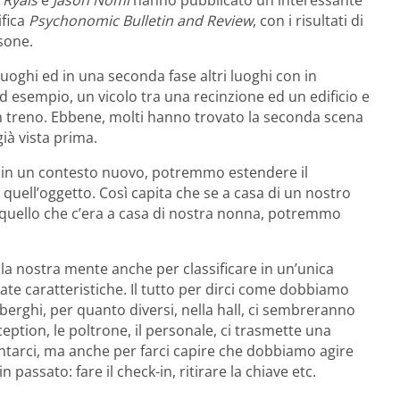
ifica
Psychonomic Bulletin and Review
, con i risultati di
sone.
 luoghi ed in una seconda fase altri luoghi con in
d esempio, un vicolo tra una recinzione ed un edificio e
n treno. Ebbene, molti hanno trovato la seconda scena
ià vista prima.
e in un contesto nuovo, potremmo estendere il
 quell’oggetto. Così capita che se a casa di un nostro
 quello che c’era a casa di nostra nonna, potremmo
lla nostra mente anche per classificare in un’unica
te caratteristiche. Il tutto per dirci come dobbiamo
berghi, per quanto diversi, nella hall, ci sembreranno
eption, le poltrone, il personale, ci trasmette una
entarci, ma anche per farci capire che dobbiamo agire
in passato: fare il check-in, ritirare la chiave etc.