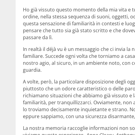
Ho già vissuto questo momento della mia vita e t
ordine, nella stessa sequenza di suoni, oggetti, o
questa sensazione di familiarità in contesti e luog
pensare che tutto sia già stato scritto e che do
passare da lì.
In realtà il déjà vu è un messaggio che ci invia la
familiare. Succede ogni volta che torniamo a casa
nostro agio, al sicuro, in un ambiente noto, con 
guardia.
A volte, però, la particolare disposizione degli ogge
piuttosto che un odore caratteristico o delle pa
richiamano situazioni che abbiamo già vissuto e l
familiarità, per tranquillizzarci. Ovviamente, non 
lo troviamo decisamente inquietante e strano. N
eppure sappiamo, con una sicurezza disarmante, ch
La nostra memoria raccoglie informazioni non solo
viviamo queste esperienze.
Anne Cleary
,
Anthony