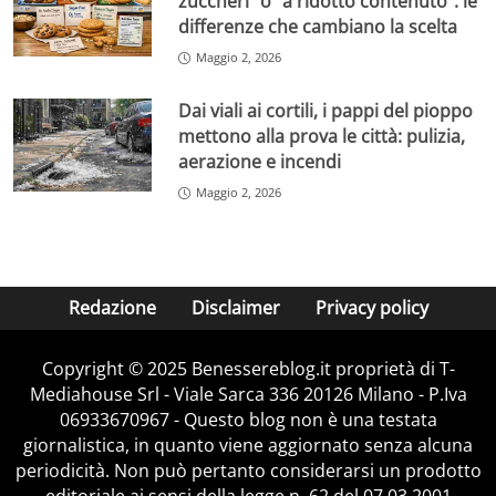
zuccheri” o “a ridotto contenuto”: le
differenze che cambiano la scelta
Maggio 2, 2026
Dai viali ai cortili, i pappi del pioppo
mettono alla prova le città: pulizia,
aerazione e incendi
Maggio 2, 2026
Redazione
Disclaimer
Privacy policy
Copyright © 2025 Benessereblog.it proprietà di T-
Mediahouse Srl - Viale Sarca 336 20126 Milano - P.Iva
06933670967 - Questo blog non è una testata
giornalistica, in quanto viene aggiornato senza alcuna
periodicità. Non può pertanto considerarsi un prodotto
editoriale ai sensi della legge n. 62 del 07.03.2001