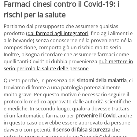
Farmaci cinesi contro il Covid-19: i
rischi per la salute
Partiamo dal presupposto che assumere qualsiasi
prodotto (
dai farmaci agli integratori
, fino agli alimenti e
alle bevande) senza conoscerne né la provenienza né la
composizione, comporta già un rischio molto serio.
Inoltre, bisogna ricordare che assumere farmaci come
quelli “anti-Covid” di dubbia provenienza
può mettere in
serio pericolo la salute delle persone
.
Questo perché, in presenza dei
sintomi della malattia
, ci
troviamo di fronte a una patologia potenzialmente
molto grave. Per questo motivo è necessario seguire il
protocollo medico approvato dalle autorità scientifiche
e mediche. In secondo luogo, qualora dovesse trattarsi
di un fantomatico farmaco per
prevenire il Covid
, anche
in questo caso dovrebbe essere approvato da persone
davvero competenti. Il
senso di falsa sicurezza
che
potreste provare assumendo un “rimedio” del genere