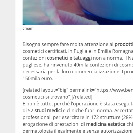
cream
Bisogna sempre fare molta attenzione ai
prodott
cosmetici certificati. In Puglia e in Emilia Romagn
confezioni
cosmetici e tatuaggi
non a norma. Il Na
pugliese, ha rinvenuto 40mila confezioni di cosmet
necessaria per la loro commercializzazione. I pr
150mila euro.
[related layout=”big” permalink=”https://www.ben
cosmetici-si-trovano”][/related]
E non è tutto, perché l’operazione è stata eseguita
di 52
studi medici
e cliniche fuori norma. Accertat
professionali per esercitare in 172 strutture (28%
erogazione di prestazioni di
medicina estetica
ch
dermatologia illegalmente e senza autorizzazioni