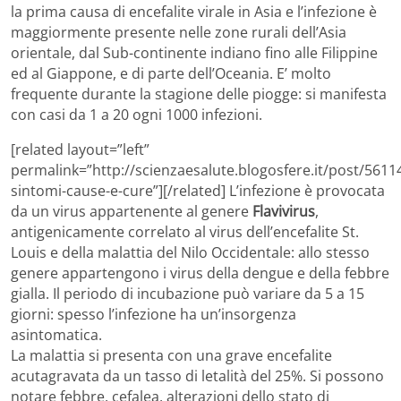
la prima causa di encefalite virale in Asia e l’infezione è
maggiormente presente nelle zone rurali dell’Asia
orientale, dal Sub-continente indiano fino alle Filippine
ed al Giappone, e di parte dell’Oceania. E’ molto
frequente durante la stagione delle piogge: si manifesta
con casi da 1 a 20 ogni 1000 infezioni.
[related layout=”left”
permalink=”http://scienzaesalute.blogosfere.it/post/561
sintomi-cause-e-cure”][/related] L’infezione è provocata
da un virus appartenente al genere
Flavivirus
,
antigenicamente correlato al virus dell’encefalite St.
Louis e della malattia del Nilo Occidentale: allo stesso
genere appartengono i virus della dengue e della febbre
gialla. Il periodo di incubazione può variare da 5 a 15
giorni: spesso l’infezione ha un’insorgenza
asintomatica.
La malattia si presenta con una grave encefalite
acutagravata da un tasso di letalità del 25%. Si possono
notare febbre, cefalea, alterazioni dello stato di