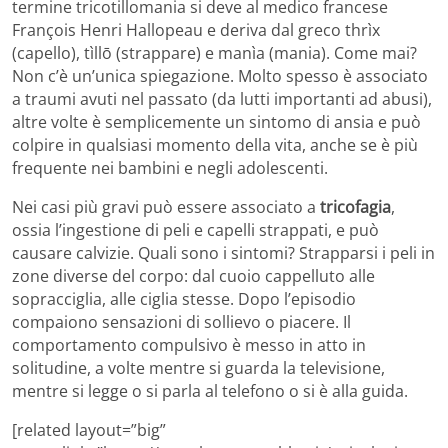
termine tricotillomania si deve al medico francese
François Henri Hallopeau e deriva dal greco thrìx
(capello), tìllō (strappare) e manìa (mania). Come mai?
Non c’è un’unica spiegazione. Molto spesso è associato
a traumi avuti nel passato (da lutti importanti ad abusi),
altre volte è semplicemente un sintomo di ansia e può
colpire in qualsiasi momento della vita, anche se è più
frequente nei bambini e negli adolescenti.
Nei casi più gravi può essere associato a
tricofagia
,
ossia l’ingestione di peli e capelli strappati, e può
causare calvizie. Quali sono i sintomi? Strapparsi i peli in
zone diverse del corpo: dal cuoio cappelluto alle
sopracciglia, alle ciglia stesse. Dopo l’episodio
compaiono sensazioni di sollievo o piacere. Il
comportamento compulsivo è messo in atto in
solitudine, a volte mentre si guarda la televisione,
mentre si legge o si parla al telefono o si è alla guida.
[related layout=”big”