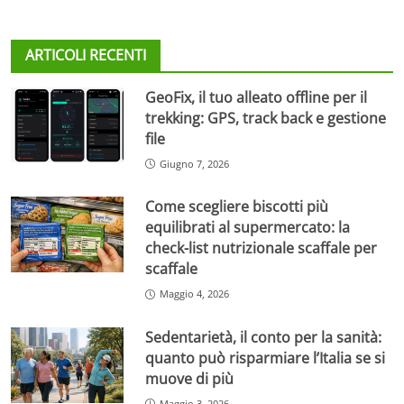
ARTICOLI RECENTI
GeoFix, il tuo alleato offline per il
trekking: GPS, track back e gestione
file
Giugno 7, 2026
Come scegliere biscotti più
equilibrati al supermercato: la
check-list nutrizionale scaffale per
scaffale
Maggio 4, 2026
Sedentarietà, il conto per la sanità:
quanto può risparmiare l’Italia se si
muove di più
Maggio 3, 2026