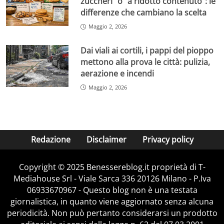
zuccheri” o “a ridotto contenuto”: le
differenze che cambiano la scelta
Maggio 2, 2026
Dai viali ai cortili, i pappi del pioppo
mettono alla prova le città: pulizia,
aerazione e incendi
Maggio 2, 2026
Redazione
Disclaimer
Privacy policy
Copyright © 2025 Benessereblog.it proprietà di T-
Mediahouse Srl - Viale Sarca 336 20126 Milano - P.Iva
06933670967 - Questo blog non è una testata
giornalistica, in quanto viene aggiornato senza alcuna
periodicità. Non può pertanto considerarsi un prodotto