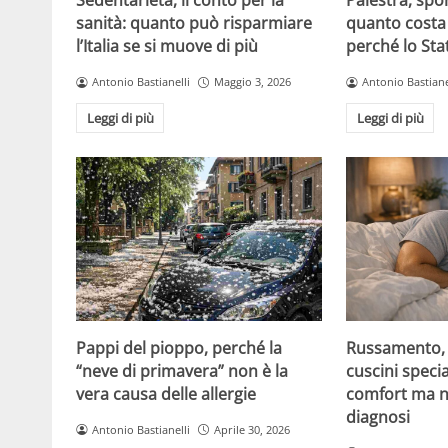
Sedentarietà, il conto per la
Palestra, spo
sanità: quanto può risparmiare
quanto costa 
l’Italia se si muove di più
perché lo Sta
Antonio Bastianelli
Maggio 3, 2026
Antonio Bastiane
Leggi di più
Leggi di più
Pappi del pioppo, perché la
Russamento, a
“neve di primavera” non è la
cuscini specia
vera causa delle allergie
comfort ma n
diagnosi
Antonio Bastianelli
Aprile 30, 2026