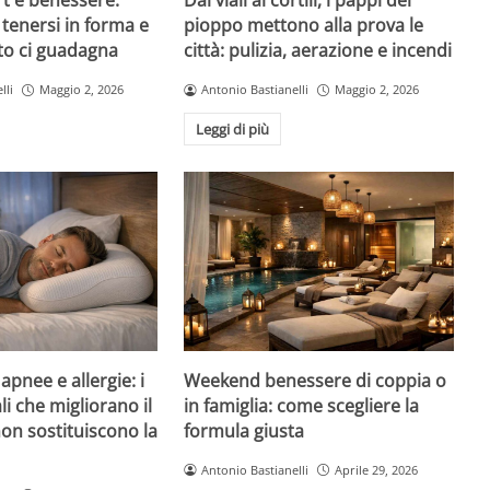
rt e benessere:
Dai viali ai cortili, i pappi del
tenersi in forma e
pioppo mettono alla prova le
to ci guadagna
città: pulizia, aerazione e incendi
lli
Maggio 2, 2026
Antonio Bastianelli
Maggio 2, 2026
Leggi di più
pnee e allergie: i
Weekend benessere di coppia o
li che migliorano il
in famiglia: come scegliere la
on sostituiscono la
formula giusta
Antonio Bastianelli
Aprile 29, 2026