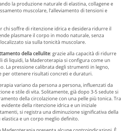
olando la produzione naturale di elastina, collagene e
 rilassamento muscolare, l’alleviamento di tensioni e
 chi soffre di ritenzione idrica e desidera ridurre il
intende plasmare il corpo in modo naturale, senza
localizzato sia sulla tonicità muscolare.
ttamento della cellulite
: grazie alla capacità di ridurre
li di liquidi, la Maderoterapia si configura come un
mo. La pressione calibrata degli strumenti in legno,
 per ottenere risultati concreti e duraturi.
terapia variano da persona a persona, influenzati da
one e stile di vita. Solitamente, già dopo 3-5 sedute si
amento della circolazione con una pelle più tonica. Tra
 evidente della ritenzione idrica e un iniziale
amenti, si registra una diminuzione significativa della
ù elastica e un corpo meglio definito.
la Maderoterapia presenta alcune controindicazioni. È