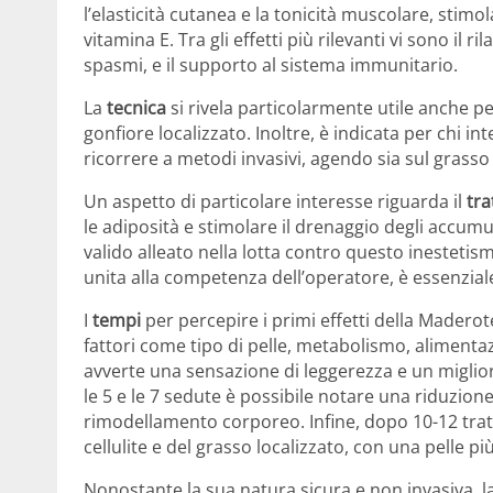
l’elasticità cutanea e la tonicità muscolare, stim
vitamina E. Tra gli effetti più rilevanti vi sono il
spasmi, e il supporto al sistema immunitario.
La
tecnica
si rivela particolarmente utile anche per
gonfiore localizzato. Inoltre, è indicata per chi 
ricorrere a metodi invasivi, agendo sia sul grasso 
Un aspetto di particolare interesse riguarda il
tra
le adiposità e stimolare il drenaggio degli accumu
valido alleato nella lotta contro questo inestetis
unita alla competenza dell’operatore, è essenziale
I
tempi
per percepire i primi effetti della Madero
fattori come tipo di pelle, metabolismo, alimentazi
avverte una sensazione di leggerezza e un miglior
le 5 e le 7 sedute è possibile notare una riduzione
rimodellamento corporeo. Infine, dopo 10-12 tratt
cellulite e del grasso localizzato, con una pelle pi
Nonostante la sua natura sicura e non invasiva, 