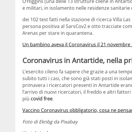
O’Higgins (una delle 13 strutture cilene in Antartid
e militari, in isolamento nelle residenze sanitari
dei 102 test fatti nella stazione di ricerca Villa La
persona positiva al SarsCov2 e otto tracciate come 
Arenas per stare in quarantena.
Un bambino aveva il Coronavirus il 21 novembre
Coronavirus in Antartide, nella 
L’esercito cileno fa sapere che grazie a una tempe
subito tutti i casi, che sono già stati posti in is
primavera i ricercatori presenti in Antartide erano
l’arrivo di nuovi ricercatori, il freddo e altri fatto
più
covid free
.
Vaccino Coronavirus obbligatorio, cosa ne pensano
Foto di Eknbg da Pixabay