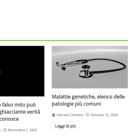
Malattie genetiche, elenco delle
patologie più comuni
 falso mito può
gghiacciante verità
Patrizia Chimera
Gennaio 12, 2025
 conosce
Leggi di più
a
Novembre 1, 2025