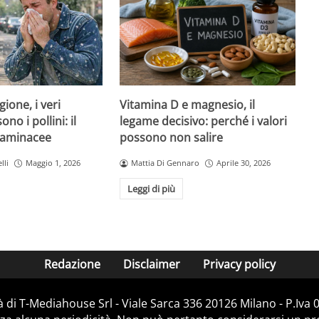
Vitamina D e magnesio, il
gione, i veri
legame decisivo: perché i valori
no i pollini: il
possono non salire
graminacee
Mattia Di Gennaro
Aprile 30, 2026
lli
Maggio 1, 2026
Leggi di più
Redazione
Disclaimer
Privacy policy
 di T-Mediahouse Srl - Viale Sarca 336 20126 Milano - P.Iva