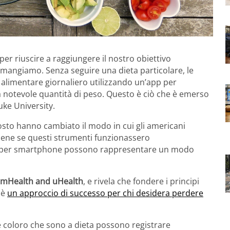
per riuscire a raggiungere il nostro obiettivo
angiamo. Senza seguire una dieta particolare, le
limentare giornaliero utilizzando un’app per
 notevole quantità di peso. Questo è ciò che è emerso
ke University.
costo hanno cambiato il modo in cui gli americani
bene se questi strumenti funzionassero
 per smartphone possono rappresentare un modo
 mHealth and uHealth
, e rivela che fondere i principi
 è
un approccio di successo per chi desidera perdere
 coloro che sono a dieta possono registrare