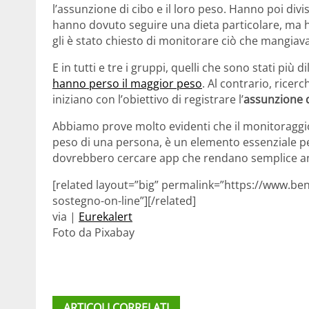
l’assunzione di cibo e il loro peso. Hanno poi divis
hanno dovuto seguire una dieta particolare, ma ha
gli è stato chiesto di monitorare ciò che mangiav
E in tutti e tre i gruppi, quelli che sono stati più 
hanno perso il maggior peso
. Al contrario, rice
iniziano con l’obiettivo di registrare l’
assunzione d
Abbiamo prove molto evidenti che il monitoraggio 
peso di una persona, è un elemento essenziale pe
dovrebbero cercare app che rendano semplice an
[related layout=”big” permalink=”https://www.ben
sostegno-on-line”][/related]
via |
Eurekalert
Foto da Pixabay
ARTICOLI CORRELATI