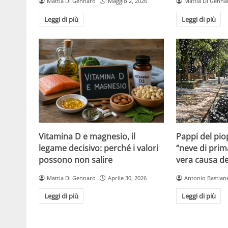
Mattia Di Gennaro
Maggio 2, 2026
Mattia Di Genna
Leggi di più
Leggi di più
Vitamina D e magnesio, il
Pappi del pio
legame decisivo: perché i valori
“neve di prim
possono non salire
vera causa del
Mattia Di Gennaro
Aprile 30, 2026
Antonio Bastiane
Leggi di più
Leggi di più