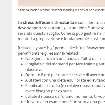
asian caucasian woman student learning in tons of books isola
Lo
stress
dell’
esame di maturità
è considerato da 
deve sopportare durante gli studi. Non è un cas
serenità questo scoglio. Come si può gestire nel 
mente. La preparazione è fondamentale, così come
[related layout=”big” permalink=”https://www.ben
per-affrontare-gli-esami”][/related]
Fate ginnastica tra una pausa e l’altra dallo s
Ritagliatevi dei momenti per fare training a
rilassarvi.
Dormite 8 ore per notte e cercate di avere ora
Aiutatevi con una dieta equilibrata ed evitand
Pianificate lo studio (e i relativi ripassi) sud
avete bisogno per ognuna.
Evitate il ripasso dell’ultimo momento. Ci vu
Un voto a un esame non è un voto a una per