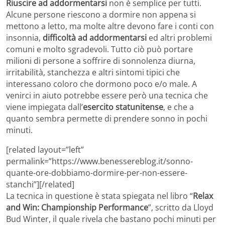
Riuscire ad addormentarsi
non è semplice per tutti.
Alcune persone riescono a dormire non appena si
mettono a letto, ma molte altre devono fare i conti con
insonnia,
difficoltà ad addormentarsi
ed altri problemi
comuni e molto sgradevoli. Tutto ciò può portare
milioni di persone a soffrire di sonnolenza diurna,
irritabilità, stanchezza e altri sintomi tipici che
interessano coloro che dormono poco e/o male. A
venirci in aiuto potrebbe essere però una tecnica che
viene impiegata dall’
esercito statunitense
, e che a
quanto sembra permette di prendere sonno in pochi
minuti.
[related layout=”left”
permalink=”https://www.benessereblog.it/sonno-
quante-ore-dobbiamo-dormire-per-non-essere-
stanchi”][/related]
La tecnica in questione è stata spiegata nel libro “
Relax
and Win: Championship Performance
”, scritto da Lloyd
Bud Winter, il quale rivela che bastano pochi minuti per