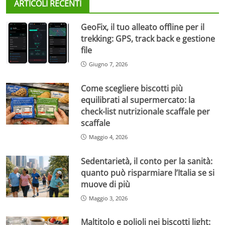
ARTICOLI RECENTI
GeoFix, il tuo alleato offline per il
trekking: GPS, track back e gestione
file
Giugno 7, 2026
Come scegliere biscotti più
equilibrati al supermercato: la
check-list nutrizionale scaffale per
scaffale
Maggio 4, 2026
Sedentarietà, il conto per la sanità:
quanto può risparmiare l’Italia se si
muove di più
Maggio 3, 2026
Maltitolo e polioli nei biscotti light: