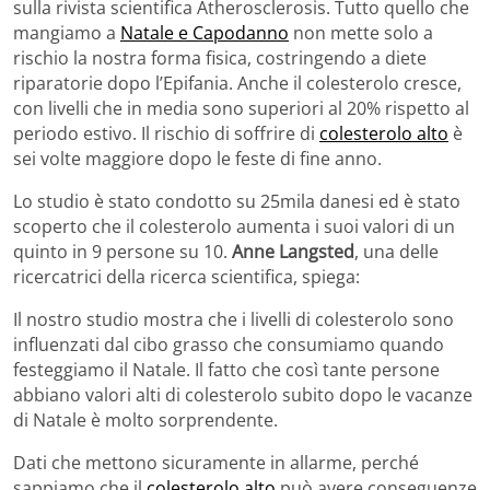
sulla rivista scientifica Atherosclerosis. Tutto quello che
mangiamo a
Natale e Capodanno
non mette solo a
rischio la nostra forma fisica, costringendo a diete
riparatorie dopo l’Epifania. Anche il colesterolo cresce,
con livelli che in media sono superiori al 20% rispetto al
periodo estivo. Il rischio di soffrire di
colesterolo alto
è
sei volte maggiore dopo le feste di fine anno.
Lo studio è stato condotto su 25mila danesi ed è stato
scoperto che il colesterolo aumenta i suoi valori di un
quinto in 9 persone su 10.
Anne Langsted
, una delle
ricercatrici della ricerca scientifica, spiega:
Il nostro studio mostra che i livelli di colesterolo sono
influenzati dal cibo grasso che consumiamo quando
festeggiamo il Natale. Il fatto che così tante persone
abbiano valori alti di colesterolo subito dopo le vacanze
di Natale è molto sorprendente.
Dati che mettono sicuramente in allarme, perché
sappiamo che il
colesterolo alto
può avere conseguenze