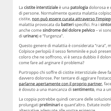
La
cistite interstiziale
è una
patologia
dolorosa e 
di persone. Normalmente questa malattia colpisce
cistite,
non può essere curata attraverso l’impiego
malattia provocata da
batteri
specifici. Fra i
sint
anche come
sindrome del dolore pelvico
– vi son
di
urinare
) e “l’urgenza”.
Questo genere di malattia è considerata “rara”, m
Colpisce perlopiù il sesso femminile e può presen
coloro che ne soffrono, vi è senza dubbio il dolor
come fare ad arginare il problema?
Purtroppo chi soffre di cistite interstiziale deve f
davvero dolorose. Per tentare di aggirare l’ostaco
parlarne apertamente con il proprio partner
, fac
è dovuto a una mancanza di
sentimento
, ma a u
La coppia potrebbe quindi cercare delle soluzioni
prolungati
preliminari
e quant’altro. Evitate inol
alternative adeguate alle vostre esigenze.