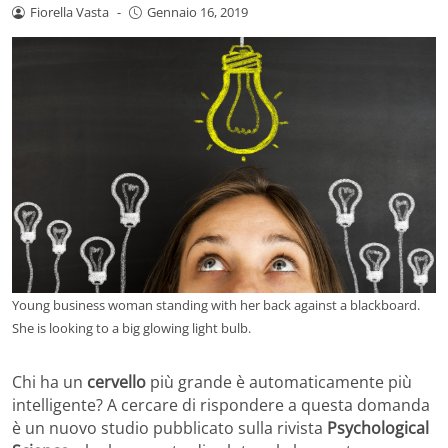
Fiorella Vasta
-
Gennaio 16, 2019
Young business woman standing with her back against a blackboard.
She is looking to a big glowing light bulb.
Chi ha un
cervello
più grande è automaticamente più
intelligente? A cercare di rispondere a questa domanda
è un nuovo studio pubblicato sulla rivista
Psychological