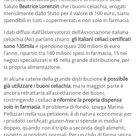
Salute
Beatrice Lorenzin
che i buoni-celiachia, erogati
mensilmente dallo Stato per il valore di 100 euro, siano
spendibili in tutti i supermercati e non solo in farmacia.
I dati diffusi dall’Osservatorio dell’Associazione italiana
celiachia (Aic) parlano chiaro:
gli italiani celiaci certificati
sono 135mila
e spendono quasi 200 milioni di euro
l’anno, ripartiti tra 140 milioni spesi in farmacia, 15 nei
negozi specializzati e 45 nella grande distribuzione, per
la propria alimentazione.
In alcune catene della grande distribuzione
è possibile
già utilizzare i buoni celiachia
, ma la maggior parte è
ancora refrattaria all’accettazione dei buoni,
costringendo i celiaci
a rifornire la propria dispensa
solo in farmacia
. Il problema di fondo, spiega Marina
Pellizzari nella sua petizione, è di natura economica: per
i prodotti certificati
gluten-free
si spende in media il
doppio, quando non il triplo a seconda degli alimenti,
rispetto ai prodotti normali. Per un chilo di farina senza