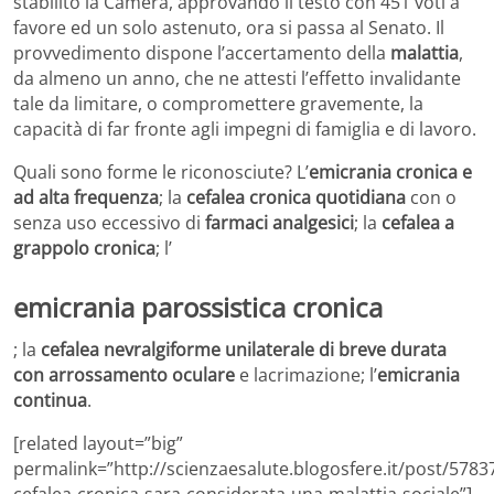
stabilito la Camera, approvando il testo con 451 voti a
favore ed un solo astenuto, ora si passa al Senato. Il
provvedimento dispone l’accertamento della
malattia
,
da almeno un anno, che ne attesti l’effetto invalidante
tale da limitare, o compromettere gravemente, la
capacità di far fronte agli impegni di famiglia e di lavoro.
Quali sono forme le riconosciute? L’
emicrania cronica e
ad alta frequenza
; la
cefalea cronica quotidiana
con o
senza uso eccessivo di
farmaci analgesici
; la
cefalea a
grappolo cronica
; l’
emicrania parossistica cronica
; la
cefalea nevralgiforme unilaterale di breve durata
con arrossamento oculare
e lacrimazione; l’
emicrania
continua
.
[related layout=”big”
permalink=”http://scienzaesalute.blogosfere.it/post/57837