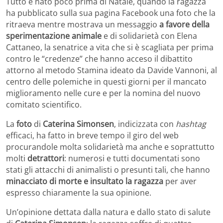
Tutto è nato poco prima di Natale, quando la ragazza
ha pubblicato sulla sua pagina Facebook una foto che la
ritraeva mentre mostrava un messaggio
a favore della
sperimentazione animale
e di solidarietà con Elena
Cattaneo, la senatrice a vita che si è scagliata per prima
contro le “credenze” che hanno acceso il dibattito
attorno al metodo Stamina ideato da Davide Vannoni, al
centro delle polemiche in questi giorni per il mancato
miglioramento nelle cure e per la nomina del nuovo
comitato scientifico.
La
foto
di
Caterina Simonsen
, indicizzata con
hashtag
efficaci, ha fatto in breve tempo il giro del web
procurandole molta solidarietà ma anche e soprattutto
molti
detrattori
: numerosi e tutti documentati sono
stati gli attacchi di animalisti o presunti tali, che hanno
minacciato di morte e insultato la ragazza
per aver
espresso chiaramente la sua opinione.
Un’opinione dettata dalla natura e dallo stato di salute