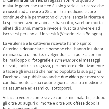
di
Caterina Simonsen
: la ragazza soffre di quattro
malattie genetiche rare ed è solo grazie alla ricerca che
è riuscita ad arrivare a 25 anni, tra medicine e cure
continue che le permettono di vivere; senza la ricerca e
la sperimentazione animale, ha scritto, sarebbe morta
all’età di 9 anni, mentre invece è riuscita a vivere e ad
iscriversi persino all’Università (Veterinaria a Bologna).
La virulenza e le cattiverie ricevute hanno spinto
Caterina a
denunciare
le persone che l’hanno insultata
e minacciata di morte, rivolgendosi alla polizia con un
bel malloppo di fotografie e
screenshot
dei messaggi
ricevuti; inoltre la ragazza, per mettere definitivamente
a tacere gli invasati che hanno popolato la sua pagina
Facebook, ha pubblicato anche
due video
per mostrare
candidamente la sua routine giornaliera, tra medicine
da assumere ed esami cui sottoporsi.
Vi faccio vedere come si vive con le mie malattie, e dopo
gli oltre 30 auguri di morte e oltre 500 offese dopo la
foto in sostegno di