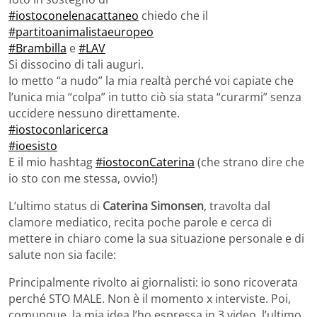
#iostoconelenacattaneo
chiedo che il
#partitoanimalistaeuropeo
#Brambilla
e
#LAV
Si dissocino di tali auguri.
Io metto “a nudo” la mia realtà perché voi capiate che
l’unica mia “colpa” in tutto ciò sia stata “curarmi” senza
uccidere nessuno direttamente.
#iostoconlaricerca
#ioesisto
E il mio hashtag
#iostoconCaterina
(che strano dire che
io sto con me stessa, ovvio!)
L’ultimo status di
Caterina Simonsen
, travolta dal
clamore mediatico, recita poche parole e cerca di
mettere in chiaro come la sua situazione personale e di
salute non sia facile:
Principalmente rivolto ai giornalisti: io sono ricoverata
perché STO MALE. Non è il momento x interviste. Poi,
comunque, la mia idea l’ho espressa in 3 video, l’ultimo