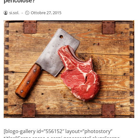
pericolose?
si.sol.
-
Ottobre 27, 2015
[blogo-gallery id=”556152″ layout=”photostory”