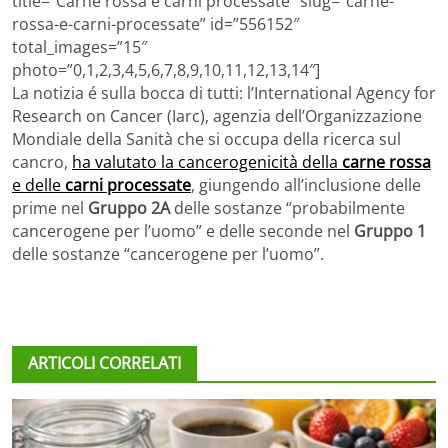
title=”Carne rossa e carni processate” slug=”carne-
rossa-e-carni-processate” id=”556152″
total_images=”15″
photo=”0,1,2,3,4,5,6,7,8,9,10,11,12,13,14″]
La notizia é sulla bocca di tutti: l’International Agency for
Research on Cancer (Iarc), agenzia dell’Organizzazione
Mondiale della Sanità che si occupa della ricerca sul
cancro,
ha valutato la cancerogenicità della
carne rossa
e delle
carni processate
, giungendo all’inclusione delle
prime nel
Gruppo 2A
delle sostanze “probabilmente
cancerogene per l’uomo” e delle seconde nel
Gruppo 1
delle sostanze “cancerogene per l’uomo”.
ARTICOLI CORRELATI