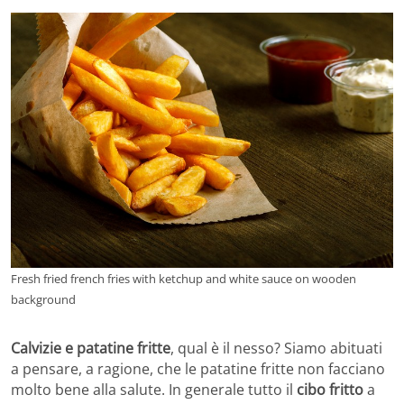
Fresh fried french fries with ketchup and white sauce on wooden
background
Calvizie e patatine fritte
, qual è il nesso? Siamo abituati
a pensare, a ragione, che le patatine fritte non facciano
molto bene alla salute. In generale tutto il
cibo fritto
a