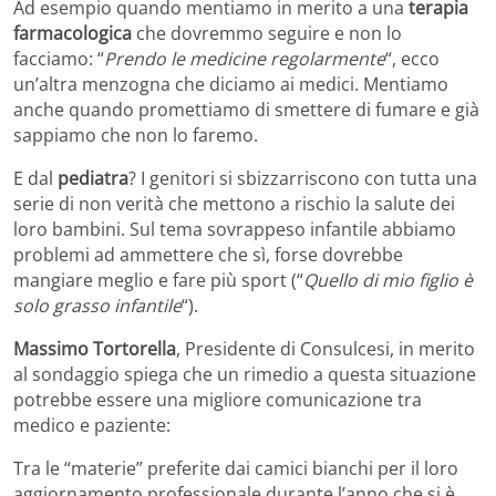
Ad esempio quando mentiamo in merito a una
terapia
farmacologica
che dovremmo seguire e non lo
facciamo: “
Prendo le medicine regolarmente
“, ecco
un’altra menzogna che diciamo ai medici. Mentiamo
anche quando promettiamo di smettere di fumare e già
sappiamo che non lo faremo.
E dal
pediatra
? I genitori si sbizzarriscono con tutta una
serie di non verità che mettono a rischio la salute dei
loro bambini. Sul tema sovrappeso infantile abbiamo
problemi ad ammettere che sì, forse dovrebbe
mangiare meglio e fare più sport (“
Quello di mio figlio è
solo grasso infantile
“).
Massimo Tortorella
, Presidente di Consulcesi, in merito
al sondaggio spiega che un rimedio a questa situazione
potrebbe essere una migliore comunicazione tra
medico e paziente:
Tra le “materie” preferite dai camici bianchi per il loro
aggiornamento professionale durante l’anno che si è