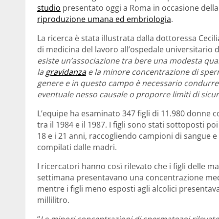
studio
presentato oggi a Roma in occasione dell
riproduzione umana ed embriologia
.
La ricerca è stata illustrata dalla dottoressa Cec
di medicina del lavoro all’ospedale universitario 
esiste un’associazione tra bere una modesta quant
la
gravidanza
e la minore concentrazione di spermat
genere e in questo campo è necessario condurre m
eventuale nesso causale o proporre limiti di sicur
L’equipe ha esaminato 347 figli di 11.980 donne 
tra il 1984 e il 1987. I figli sono stati sottoposti p
18 e i 21 anni, raccogliendo campioni di sangue e s
compilati dalle madri.
I ricercatori hanno così rilevato che i figli delle
settimana presentavano una concentrazione media 
mentre i figli meno esposti agli alcolici presenta
millilitro.
“
Le minori concentrazioni di spermatozoi rilevate