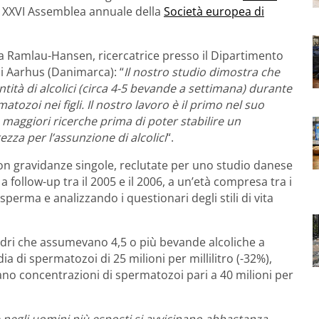
a XXVI Assemblea annuale della
Società europea di
ilia Ramlau-Hansen, ricercatrice presso il Dipartimento
di Aarhus (Danimarca): “
Il nostro studio dimostra che
ità di alcolici (circa 4-5 bevande a settimana) durante
ozoi nei figli. Il nostro lavoro è il primo nel suo
aggiori ricerche prima di poter stabilire un
ezza per l’assunzione di alcolici
“.
con gravidanze singole, reclutate per uno studio danese
oi a follow-up tra il 2005 e il 2006, a un’età compresa tra i
perma e analizzando i questionari degli stili di vita
 madri che assumevano 4,5 o più bevande alcoliche a
di spermatozoi di 25 milioni per millilitro (-32%),
vano concentrazioni di spermatozoi pari a 40 milioni per
 negli uomini più esposti si avvicinano abbastanza