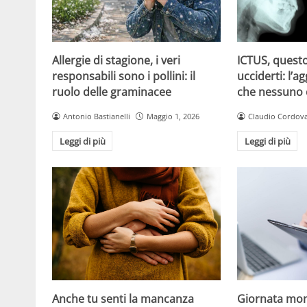
Allergie di stagione, i veri
ICTUS, questo
responsabili sono i pollini: il
ucciderti: l’a
ruolo delle graminacee
che nessuno
Antonio Bastianelli
Maggio 1, 2026
Claudio Cordov
Leggi di più
Leggi di più
Anche tu senti la mancanza
Giornata mon