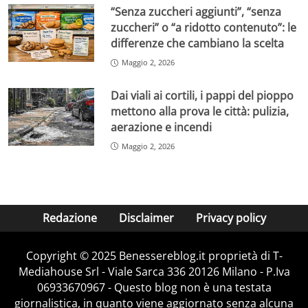
“Senza zuccheri aggiunti”, “senza
zuccheri” o “a ridotto contenuto”: le
differenze che cambiano la scelta
Maggio 2, 2026
Dai viali ai cortili, i pappi del pioppo
mettono alla prova le città: pulizia,
aerazione e incendi
Maggio 2, 2026
Redazione
Disclaimer
Privacy policy
Copyright © 2025 Benessereblog.it proprietà di T-
Mediahouse Srl - Viale Sarca 336 20126 Milano - P.Iva
06933670967 - Questo blog non è una testata
giornalistica, in quanto viene aggiornato senza alcuna