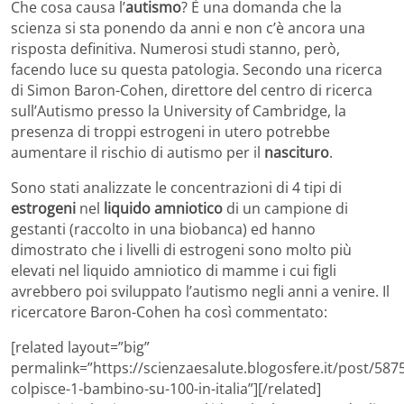
Che cosa causa l’
autismo
? È una domanda che la
scienza si sta ponendo da anni e non c’è ancora una
risposta definitiva. Numerosi studi stanno, però,
facendo luce su questa patologia. Secondo una ricerca
di Simon Baron-Cohen, direttore del centro di ricerca
sull’Autismo presso la University of Cambridge, la
presenza di troppi estrogeni in utero potrebbe
aumentare il rischio di autismo per il
nascituro
.
Sono stati analizzate le concentrazioni di 4 tipi di
estrogeni
nel
liquido amniotico
di un campione di
gestanti (raccolto in una biobanca) ed hanno
dimostrato che i livelli di estrogeni sono molto più
elevati nel liquido amniotico di mamme i cui figli
avrebbero poi sviluppato l’autismo negli anni a venire. Il
ricercatore Baron-Cohen ha così commentato:
[related layout=”big”
permalink=”https://scienzaesalute.blogosfere.it/post/58
colpisce-1-bambino-su-100-in-italia”][/related]