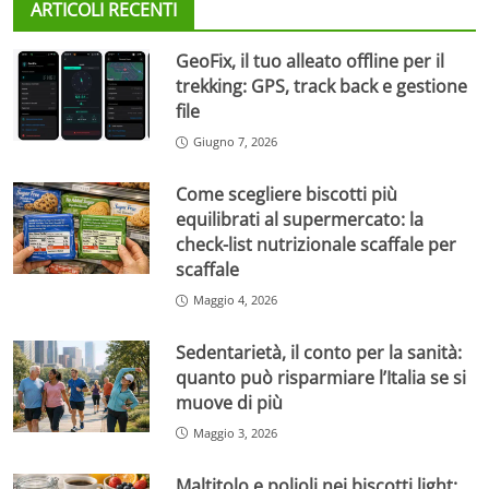
ARTICOLI RECENTI
GeoFix, il tuo alleato offline per il
trekking: GPS, track back e gestione
file
Giugno 7, 2026
Come scegliere biscotti più
equilibrati al supermercato: la
check-list nutrizionale scaffale per
scaffale
Maggio 4, 2026
Sedentarietà, il conto per la sanità:
quanto può risparmiare l’Italia se si
muove di più
Maggio 3, 2026
Maltitolo e polioli nei biscotti light: